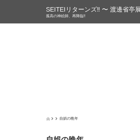
SEITEIリターンズ‼︎ 〜 渡邊省亭
孤高の神絵師、再降臨!!
自娯の晩年
自娯の晩年