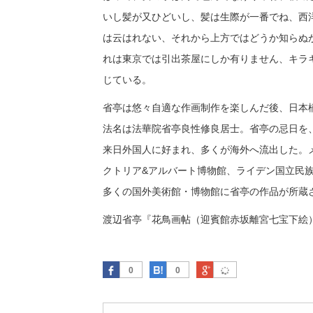
いし髪が又ひどいし、髪は生際が一番でね、西
は云はれない、それから上方ではどうか知らぬ
れは東京では引出茶屋にしか有りません、キラ
じている。
省亭は悠々自適な作画制作を楽しんだ後、日本
法名は法華院省亭良性修良居士。省亭の忌日を
来日外国人に好まれ、多くが海外へ流出した。
クトリア&アルバート博物館、ライデン国立民
多くの国外美術館・博物館に省亭の作品が所蔵
渡辺省亭『花鳥画帖（迎賓館赤坂離宮七宝下絵
Facebook
はてなブックマーク
Google Plus
0
0