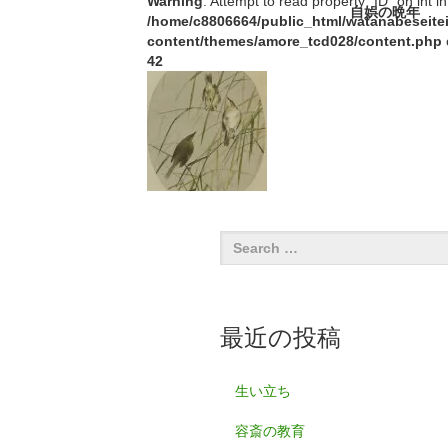
Warning
: Attempt to read property "ID" on int in
自娯の晩年
/home/c8806664/public_html/watanabeseitei
content/themes/amore_tcd028/content.php
42
最近の投稿
生い立ち
容斎の教育