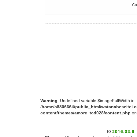
Co
Warning
: Undefined variable $imageFullWidth in
/home/c8806664/public_html/watanabeseitei.o
content/themes/amore_tcd028/content.php
on
2016.03.8