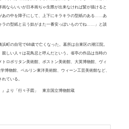
洋画ならいいが日本画ぢゃ生際が出来なければ髪が描けると
があの中を障子にして、上下にキラキラの型紙のある……あ
キラの型紙と云う奴がまた一番安っぽいものでね……」と談
橋浜町の自宅で68歳で亡くなった。墓所は台東区の潮江院。
、親しい人々は花鳥忌と呼んだという。省亭の作品は当時の
メトロポリタン美術館、ボストン美術館、大英博物館、ヴィ
族学博物館、ベルリン東洋美術館、ウィーン工芸美術館など、
されている。
）』より「行々子図」 東京国立博物館蔵