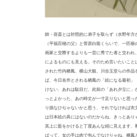
師・容斎とは対照的に弟子を取らず（水野年方が
（平福百穂の父）と菅原白龍くらいで、一匹狼
画家と交際するよりも一芸に秀でた者と交われ
によるものにも見える。そのため言いたいことは
された竹内栖鳳、横山大観、川合玉堂らの作品
ば、今日名作とされる栖鳳の「絵になる最初」
けない、あれは駄目だ、此前の「あれ夕立に」
っとよかった、あの時丈が一寸足りないと思っ
り損なひぢゃないかと思う、それでなければ衣
は日本絵の具にはないのだからね、きっとあり
其上に藍をかけると丁度あんな紺に見えます、
ばって、女の手は肉で包んでなけりゃね、栖鳳