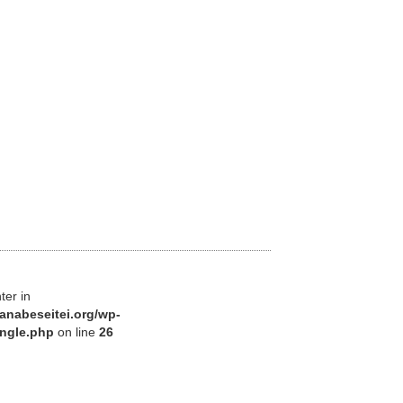
ter in
anabeseitei.org/wp-
ingle.php
on line
26