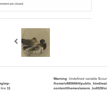
mment are closed.
Warning
: Undefined variable $coun
rg/wp-
/home/c8806664/public_html/wat
 line
11
content/themes/amore_tcd028/s