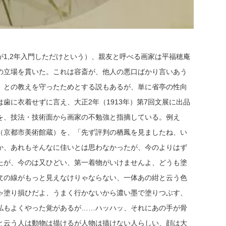
1,2年入門しただけという）、親友と呼べる画家は平福穂庵
の立場を貫いた。これは容斎が、他人の悪口ばかり言いあう
、との教えを守ったためとする説もあるが、単に省亭の性向
歯に衣着せずに言え、大正2年（1913年）第7回文展に出品
を、技法・技術面から画家の不勉強と指摘している。例え
（京都市美術館蔵）を、「先ず評判の栖鳳を見ましたね、い
か、あれもそんなに佳いとは思わなかったが、今のよりはず
たが、今のは又ひどい、第一着物がいけませんよ、どうも塗
文の線がもっと見えなけりゃならない、一体あの紺と云う色
ゃ塗り損ひだよ、うまく行かないから濃い墨で塗りつぶす、
私もよくやった覚があるが……ハッハッ、それにあの手が骨
と云う人は動物は描けるが人物は描けない人らしい、顔は大