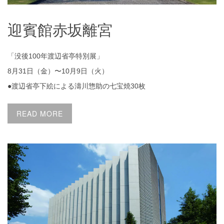
迎賓館赤坂離宮
「没後100年渡辺省亭特別展」
8月31日（金）〜10月9日（火）
●渡辺省亭下絵による濤川惣助の七宝焼30枚
READ MORE
山種美術館