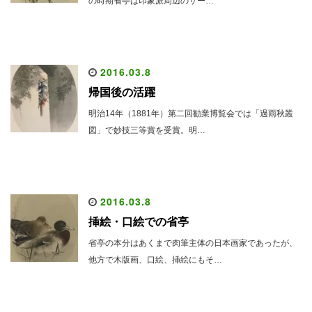
の時期省亭は印象派周辺のサー…
2016.03.8
帰国後の活躍
明治14年（1881年）第二回勧業博覧会では「過雨秋叢
図」で妙技三等賞を受賞。明…
2016.03.8
挿絵・口絵での省亭
省亭の本分はあくまで肉筆主体の日本画家であったが、
他方で木版画、口絵、挿絵にもそ…