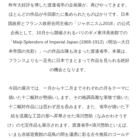
昨年大好評を博した渡邊省亭の企画展が、再びやってきます。
ほとんどの作品が今回新たに集められたものばかりです。日本
国政府とフランス政府合同主催の「ジャポニスム2018」の公式
企画として、10月から開催されるパリのギメ東洋美術館での
「Meiji-Splendors of Imperial Japan.(1868-1912)（明治―大日
本帝国の光彩）」への作品出陳も決まった渡邊省亭。本展は、
フランスよりも一足先に日本でまとまって作品を見られる絶好
の機会となります。
今回の展示では、一月から十二月までそれぞれの月をテーマに
描いた十二幅対が勢揃いします。その格調高雅な筆致で描いた
十二幅対作品には思わず息を呑みます。また、省亭が描いた下
絵を流麗な工芸の形へ昇華させた濤川惣助（なみかわそうす
け）の七宝作品も展示されます。渡邊省亭×濤川惣助といえば、
いまも赤坂迎賓館の花鳥の間を瀟洒に彩る古今無双のゴールデ