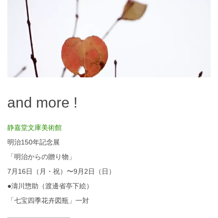
and more !
静嘉堂文庫美術館
明治150年記念展
「明治からの贈り物」
7月16日（月・祝）〜9月2日（日）
●濤川惣助（渡邊省亭下絵）
「七宝四季花卉図瓶」一対