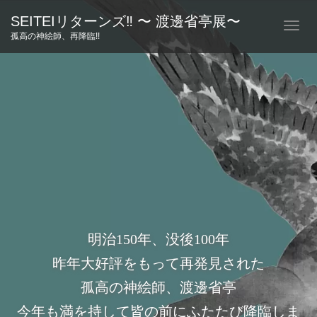
SEITEIリターンズ‼︎ 〜 渡邊省亭展〜
T
孤高の神絵師、再降臨!!
o
g
g
l
e
n
a
v
i
g
a
t
i
o
明治150年、没後100年
n
昨年大好評をもって再発見された
孤高の神絵師、渡邊省亭
今年も満を持して皆の前にふたたび降臨しま