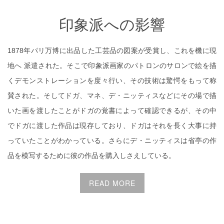
印象派への影響
1878年パリ万博に出品した工芸品の図案が受賞し、これを機に現
地へ 派遣された。そこで印象派画家のパトロンのサロンで絵を描
くデモンストレーションを度々行い、その技術は驚愕をもって称
賛された。そしてドガ、マネ、デ・ニッティスなどにその場で描
いた画を渡したことがドガの覚書によって確認できるが、その中
でドガに渡した作品は現存しており、ドガはそれを長く大事に持
っていたことがわかっている。さらにデ・ニッティスは省亭の作
品を模写するために彼の作品を購入しさえしている。
READ MORE