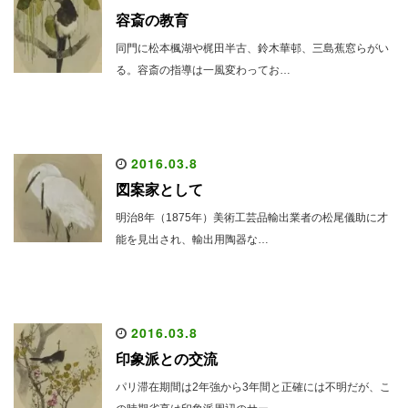
容斎の教育
同門に松本楓湖や梶田半古、鈴木華邨、三島蕉窓らがい
る。容斎の指導は一風変わってお…
2016.03.8
図案家として
明治8年（1875年）美術工芸品輸出業者の松尾儀助に才
能を見出され、輸出用陶器な…
2016.03.8
印象派との交流
パリ滞在期間は2年強から3年間と正確には不明だが、こ