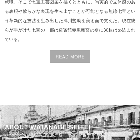
就職。そこで七宝工芸図案を描くとともに、写実的で立体感のあ
る表現や軟らかな表現を生み出すことが可能となる無線七宝とい
う革新的な技法を生み出した濤川惣助を美術面で支えた。現在彼
らが手がけた七宝の一部は迎賓館赤坂離宮の壁に30枚はめ込まれ
ている。
READ MORE
ABOUT WATANABE SEITEI