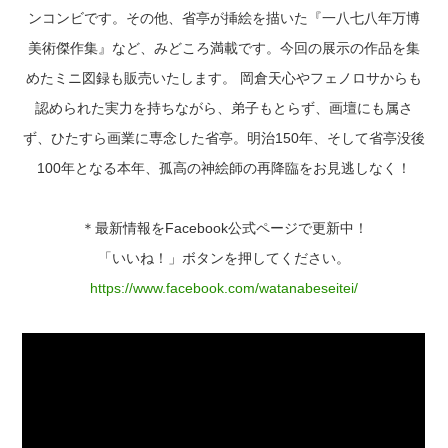
ンコンビです。その他、省亭が挿絵を描いた『一八七八年万博
美術傑作集』など、みどころ満載です。今回の展示の作品を集
めたミニ図録も販売いたします。 岡倉天心やフェノロサからも
認められた実力を持ちながら、弟子もとらず、画壇にも属さ
ず、ひたすら画業に専念した省亭。明治150年、そして省亭没後
100年となる本年、孤高の神絵師の再降臨をお見逃しなく！
＊最新情報をFacebook公式ページで更新中！
「いいね！」ボタンを押してください。
https://www.facebook.com/watanabeseitei/