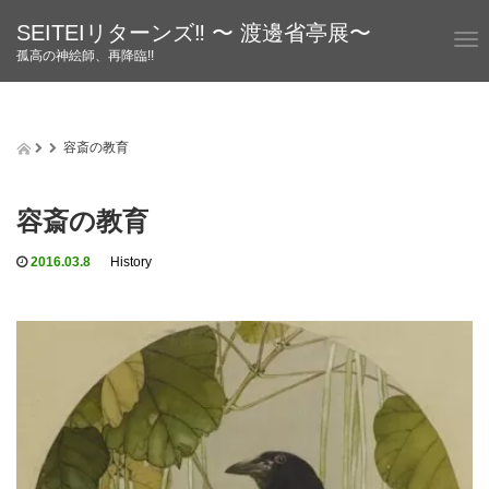
SEITEIリターンズ‼︎ 〜 渡邊省亭展〜
T
孤高の神絵師、再降臨!!
o
g
g
l
容斎の教育
e
n
a
容斎の教育
v
i
g
2016.03.8
History
a
t
i
o
n