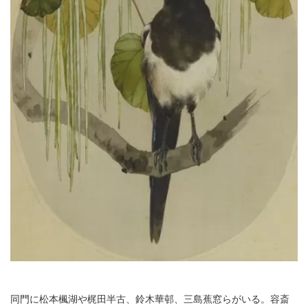
同門に松本楓湖や梶田半古、鈴木華邨、三島蕉窓らがいる。容斎