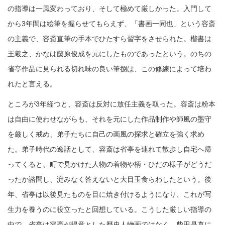
の指導は一風変わっており、そして極めて厳しかった。入門して
から3年間は絵筆を握らせてもらえず、「書画一同也」という容斎
の主義で、容斎直筆の手本でひたすら習字をさせられた。楷書は
王羲之、かなは藤原俊成を元にしたものであったという。のちの
省亭作品に見られる切れ味の良い筆捌は、この修練によって培わ
れたと言える。
ところが3年経つと、容斎は反対に放任主義を取った。容斎は粉本
は自由に使わせながらも、それを元にした作品制作や師風の墨守
を厳しく戒め、弟子たちに自己の画風の探求と確立を強く求め
た。弟子時代の逸話として、容斎は省亭を連れて散歩し自宅へ帰
ってくると、町で見かけた人物の着物や柄・ひだの様子がどうだ
ったか諮問し、淀みなく答えないと大目玉食らわしたという。後
年、省亭は以後見たものを目に焼き付けるようになり、これが写
生力を養うのに役立ったと回想している。こうした厳しい指導の
中で、省亭は容斎が得意とした歴史人物画ではなく、柴田是真に