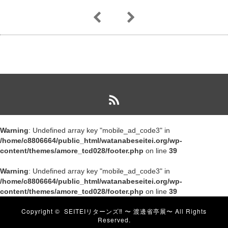
Warning
: Undefined array key "mobile_ad_code3" in
/home/c8806664/public_html/watanabeseitei.org/wp-
content/themes/amore_tcd028/footer.php
on line
39
Warning
: Undefined array key "mobile_ad_code3" in
/home/c8806664/public_html/watanabeseitei.org/wp-
content/themes/amore_tcd028/footer.php
on line
39
Copyright ©
SEITEIリターンズ‼︎ 〜 渡邊省亭展〜
All Rights
Reserved.