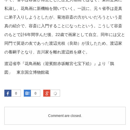
私淑し、花鳥画に新機軸を開いていく。一説に、元々省亭は是真
に弟子入りしようとしたが、菊池容斎の方がいいだろうという是
真の紹介で、容斎に入門することになったという。こうして容斎
のもとで計6年間学んだ後、22歳で画家として自立、同年には父と
同門で莫逆の友であった渡辺光枝（良助）が没したため、渡辺家
の養嗣子となり、吉川家を離れ渡辺姓を継ぐ。
渡辺省亭『花鳥画帖（迎賓館赤坂離宮七宝下絵）』より「鵲
図」 東京国立博物館蔵
Facebook
はてなブックマーク
Google Plus
0
0
Comment are closed.